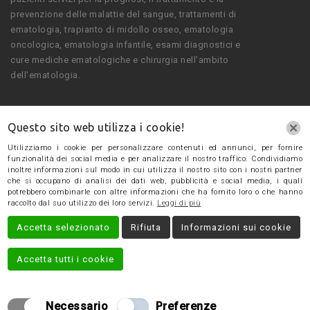
prevenzione delle malattie del sangue, trattamenti di
ematologia, trapianto di midollo osseo, ematologia
oncologica, ematologia infantile, esami diagnostici e
cure mediche ematologiche e chirurgia nell'ambito
dell'ematologia.
Questo sito web utilizza i cookie!
Contatti
Utilizziamo i cookie per personalizzare contenuti ed annunci, per fornire
funzionalità dei social media e per analizzare il nostro traffico. Condividiamo
inoltre informazioni sul modo in cui utilizza il nostro sito con i nostri partner
che si occupano di analisi dei dati web, pubblicità e social media, i quali
potrebbero combinarle con altre informazioni che ha fornito loro o che hanno
Eugubina, 89/A, 06122, Perugia PG, Italy
raccolto dal suo utilizzo dei loro servizi.
Leggi di più
+39 0755724900
Accetta selezionato
Rifiuta
Informazioni sui cookie
gabriellalatini033@gmail.com
Accetta tutti i cookie
Necessario
Preferenze