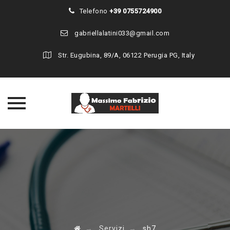
Telefono
+39 0755724900
gabriellalatini033@gmail.com
Str. Eugubina, 89/A, 06122 Perugia PG, Italy
Skip
to
content
→
Servizi
→
sh7