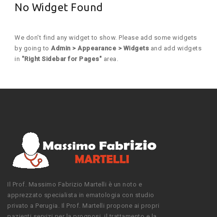
No Widget Found
We don't find any widget to show. Please add some widgets
by going to
Admin > Appearance > Widgets
and add widgets
in
"Right Sidebar for Pages"
area.
Il Prof. Massimo Fabrizio Martelli è un noto e
apprezzato specialista in ematologia con studio
privato a Perugia. Il Prof. Martelli propone ai propri
pazienti servizi per la prognosi, il trattamento e la